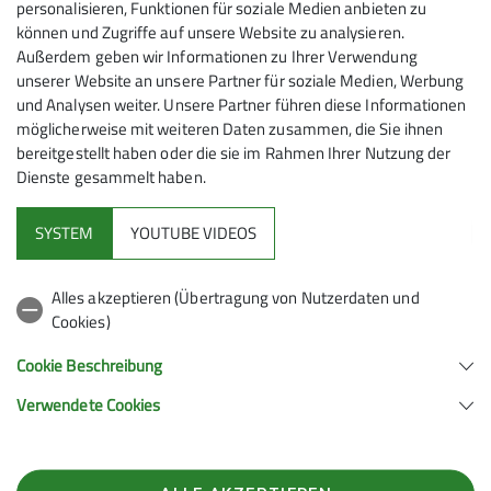
personalisieren, Funktionen für soziale Medien anbieten zu
können und Zugriffe auf unsere Website zu analysieren.
Außerdem geben wir Informationen zu Ihrer Verwendung
Hier
findest du alle Berichte von unseren vergangenen
unserer Website an unsere Partner für soziale Medien, Werbung
Wanderungen.
und Analysen weiter. Unsere Partner führen diese Informationen
möglicherweise mit weiteren Daten zusammen, die Sie ihnen
bereitgestellt haben oder die sie im Rahmen Ihrer Nutzung der
Dienste gesammelt haben.
SYSTEM
YOUTUBE VIDEOS
Alpenverein
Alles akzeptieren (Übertragung von Nutzerdaten und
Cookies)
Service
Cookie Beschreibung
Verwendete Cookies
Sektion Mönchengladbach des Deutschen Alpenvereins e.V.
Stadtwaldstrasse 225
41179 Mönchengladbach