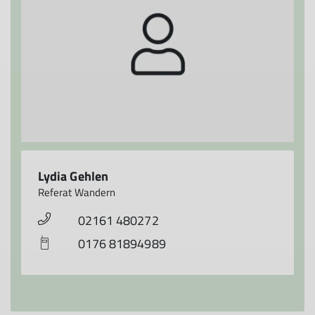
Lydia Gehlen
Referat Wandern
02161 480272
0176 81894989