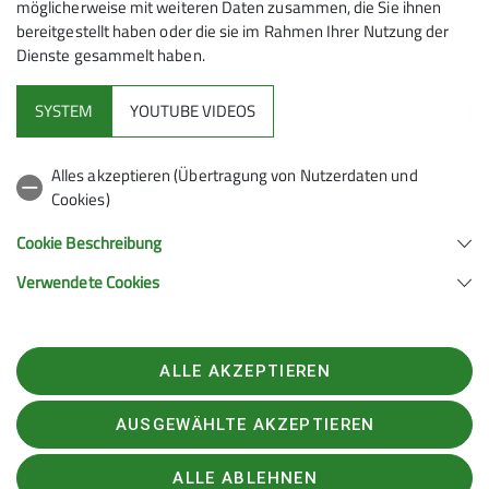
Cevennen
möglicherweise mit weiteren Daten zusammen, die Sie ihnen
bereitgestellt haben oder die sie im Rahmen Ihrer Nutzung der
Dienste gesammelt haben.
07.10.2023
SYSTEM
YOUTUBE VIDEOS
Wandergruppe
Alles akzeptieren (Übertragung von Nutzerdaten und
Cookies)
Cookie Beschreibung
Den Bericht findest Du
hier
.
Verwendete Cookies
ALLE AKZEPTIEREN
Alpenverein
AUSGEWÄHLTE AKZEPTIEREN
Service
ALLE ABLEHNEN