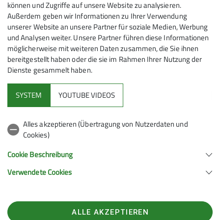
können und Zugriffe auf unsere Website zu analysieren.
Preis
angegeben. Die Anfahrt erfolgt dann
Außerdem geben wir Informationen zu Ihrer Verwendung
individuell, wobei wir empfehlen, soweit
unserer Website an unsere Partner für soziale Medien, Werbung
Bei einer Anreise zum Startpunkt der Wanderung
sinnvoll, Fahrgemeinschaften zu
und Analysen weiter. Unsere Partner führen diese Informationen
mit dem PKW ist eine Kostenbeteiligung üblich.
organisieren. Im Zweifelsfalle gibt der
möglicherweise mit weiteren Daten zusammen, die Sie ihnen
Wanderführer Auskunft.
bereitgestellt haben oder die sie im Rahmen Ihrer Nutzung der
Bei den PKW-Fahrten ist eine
Dienste gesammelt haben.
Kostenbeteiligung üblich.
SYSTEM
YOUTUBE VIDEOS
Alpenverein
Alles akzeptieren (Übertragung von Nutzerdaten und
Cookies)
Service
Cookie Beschreibung
Verwendete Cookies
Sektion Mönchengladbach des Deutschen Alpenvereins e.V.
Stadtwaldstrasse 225
41179 Mönchengladbach
Telefon +4917621920601
ALLE AKZEPTIEREN