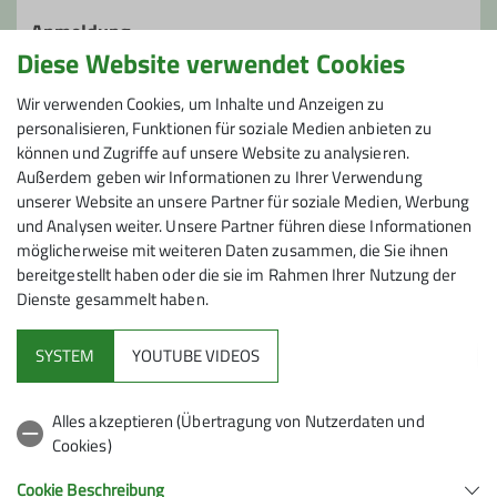
erfolgen teils mit dem ÖPNV, teils mit
Anmeldung
PKW in Fahrgemeinschaften. Die
Diese Website verwendet Cookies
Treffpunkte sind jeweils vermerkt.
Anmeldung telefonisch bei der Tourenleiterin.
Bei Wanderungen im Nahbereich sind z.T.
Wir verwenden Cookies, um Inhalte und Anzeigen zu
personalisieren, Funktionen für soziale Medien anbieten zu
nur die jeweiligen Startpunkte
können und Zugriffe auf unsere Website zu analysieren.
Preis
angegeben. Die Anfahrt erfolgt dann
Außerdem geben wir Informationen zu Ihrer Verwendung
individuell, wobei wir empfehlen, soweit
unserer Website an unsere Partner für soziale Medien, Werbung
Bei einer Anreise zum Startpunkt der Wanderung
sinnvoll, Fahrgemeinschaften zu
und Analysen weiter. Unsere Partner führen diese Informationen
mit dem PKW ist eine Kostenbeteiligung üblich.
organisieren. Im Zweifelsfalle gibt der
möglicherweise mit weiteren Daten zusammen, die Sie ihnen
Wanderführer Auskunft.
bereitgestellt haben oder die sie im Rahmen Ihrer Nutzung der
Bei den PKW-Fahrten ist eine
Dienste gesammelt haben.
Kostenbeteiligung üblich.
SYSTEM
YOUTUBE VIDEOS
Alpenverein
Alles akzeptieren (Übertragung von Nutzerdaten und
Cookies)
Service
Cookie Beschreibung