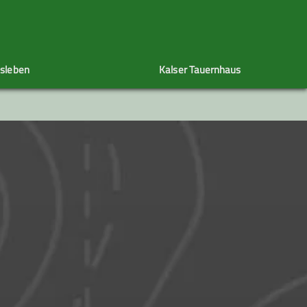
nsleben
Kalser Tauernhaus
Historie des Kalser Tauernhaus
Sport- und Turngruppe
Mitgliedschaft