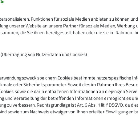
es
zum Stotzboden hinauf und folgen hier 
Hütte."
Dazu überqueren wir den schäumenden St
ersonalisieren, Funktionen für soziale Medien anbieten zu können und 
Steg auf unserem Weg, wenn auch nicht 
ng unserer Website an unsere Partner für soziale Medien, Werbung un
sammen, die Sie ihnen bereitgestellt haben oder die sie im Rahmen I
sich ansteigend unterhalb des Felsriege
felsige Stelle!). Er ist gut ausgebaut. Im
(Wegweiser). Der Trampelpfad geradeaus
n (Übertragung von Nutzerdaten und Cookies)
sind etwa 2½ Stunden unterwegs und er
„Silesiaweg" (Nr.517), der uns links zu
wollen wir heute aber nicht, statt dess
erwendungszweck speichern Cookies bestimmte nutzerspezifische Info
eingeschnitten in einigen Minuten auf di
kmale oder Sicherheitsparameter. Soweit dies im Rahmen Ihres Besuchs
Cookies sowie die darin enthaltenen Informationen an diejenigen Serve
g und Verarbeitung der betreffenden Informationen ermöglicht es uns,
Spätestens hier, auf 2600 m lohnt sich 
ng zu verbessern. Rechtsgrundlage ist Art. 6 Abs. 1 lit. f DSGVO, da di
letzten Wegstück ist der Großglockner i
sind sowie zum Nachweis etwaiger von Ihnen erteilter Einwilligungen b
Gletscherwelt nordwestlich von ihm, v
Romariswandkopf, Eiskögele bis zum Ho
unserer Bergwanderung behalten, denn 