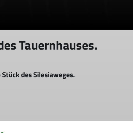
es Tauernhauses.
Stück des Silesiaweges.
Wir steigen den Zickzack-Weg (Wilhelm-