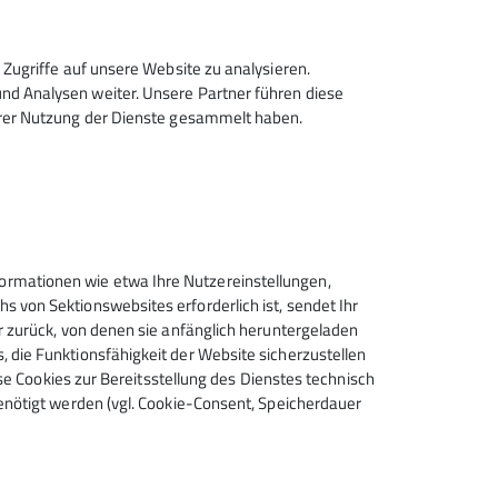
links der Beschilderung „Sudetendeutsche
otzbach auf einem Steg. Es ist der einzige
Zugriffe auf unsere Website zu analysieren.
der einzige Bach. Der Weg (AV-Nr 514)) zieht
d Analysen weiter. Unsere Partner führen diese
hrer Nutzung der Dienste gesammelt haben.
ls der Muntanitzschneid entlang (dort eine
 unteren Teil knickt der Steig nach rechts ab
 führt über die Ochsenalm zur Bergeralm. Wir
reichen in ca. 2500 m Höhe nun den
r Sudetendeutschen Hütte führen würde. Dahin
en wenden uns nach rechts wo er tief
rmationen wie etwa Ihre Nutzereinstellungen,
e felsige
Muntanitzschneid
hinauf führt.
 von Sektionswebsites erforderlich ist, sendet Ihr
r zurück, von denen sie anfänglich heruntergeladen
 die Funktionsfähigkeit der Website sicherzustellen
eine längere Rast. Schon auf dem ganzen
ese Cookies zur Bereitsstellung des Dienstes technisch
ns Blickfeld geraten und mit ihm die ganze
enötigt werden (vgl. Cookie-Consent, Speicherdauer
om Gramul über Teufelskamp,
hen Kasten. Diesen Blick werden wir auf
unser Panoramaweg wird sich in ca. 2500 m