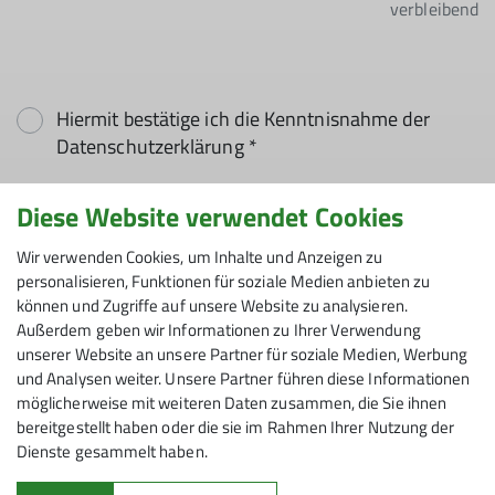
verbleibend
Hiermit bestätige ich die Kenntnisnahme der
Datenschutzerklärung *
Diese Website verwendet Cookies
Hiermit erkläre ich mich einverstanden, dass
meine in das Kontaktformular eingegebenen
Wir verwenden Cookies, um Inhalte und Anzeigen zu
Daten elektronisch gesichert und zum Zweck der
personalisieren, Funktionen für soziale Medien anbieten zu
Kontaktaufnahme verarbeitet und genutzt
können und Zugriffe auf unsere Website zu analysieren.
werden. Mir ist bekannt, dass ich meine
Außerdem geben wir Informationen zu Ihrer Verwendung
unserer Website an unsere Partner für soziale Medien, Werbung
Einwilligung jederzeit wiederrufen kann. *
und Analysen weiter. Unsere Partner führen diese Informationen
möglicherweise mit weiteren Daten zusammen, die Sie ihnen
Mit (*) markierte Felder
bereitgestellt haben oder die sie im Rahmen Ihrer Nutzung der
Absenden
sind Pflichtfelder
Dienste gesammelt haben.