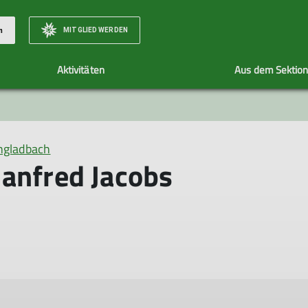
MITGLIED WERDEN
n
Aktivitäten
Aus dem Sektio
Wandergruppe
News
Wanderungen
Jugendgruppe
Historie
ngladbach
anfred Jacobs