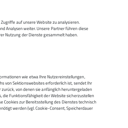
1024
Zeichen verbleibend
Zugriffe auf unsere Website zu analysieren.
d Analysen weiter. Unsere Partner führen diese
hrer Nutzung der Dienste gesammelt haben.
ktronisch gesichert und zum Zweck der
zeit wiederrufen kann. *
rmationen wie etwa Ihre Nutzereinstellungen,
Absenden
 von Sektionswebsites erforderlich ist, sendet Ihr
r zurück, von denen sie anfänglich heruntergeladen
 die Funktionsfähigkeit der Website sicherzustellen
ese Cookies zur Bereitsstellung des Dienstes technisch
enötigt werden (vgl. Cookie-Consent, Speicherdauer
Sektion Mönchengladbach des
Deutschen Alpenvereins e.V.