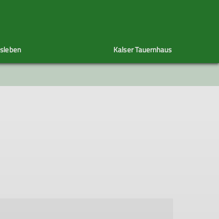
nsleben
Kalser Tauernhaus
Historie des Kalser Tauernhaus
Sport- und Turngruppe
Mitgliedschaft