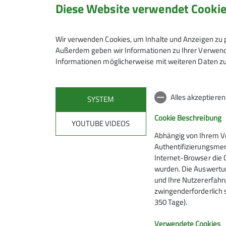
Diese Website verwendet Cooki
Wir verwenden Cookies, um Inhalte und Anzeigen zu p
Außerdem geben wir Informationen zu Ihrer Verwendu
Hiermit bestätige ich die Kenntnisnahme
Informationen möglicherweise mit weiteren Daten zu
Hiermit erkläre ich mich einverstanden,
Alles akzeptiere
SYSTEM
Kontaktaufnahme verarbeitet und genutzt 
Cookie Beschreibung
YOUTUBE VIDEOS
Mit (*) markierte Felder sind Pflichtfelder
Abhängig von Ihrem V
Authentifizierungsmer
Internet-Browser die 
wurden. Die Auswertun
und Ihre Nutzererfahru
zwingenderforderlich 
350 Tage).
Alpenverein
Serv
Verwendete Cookies