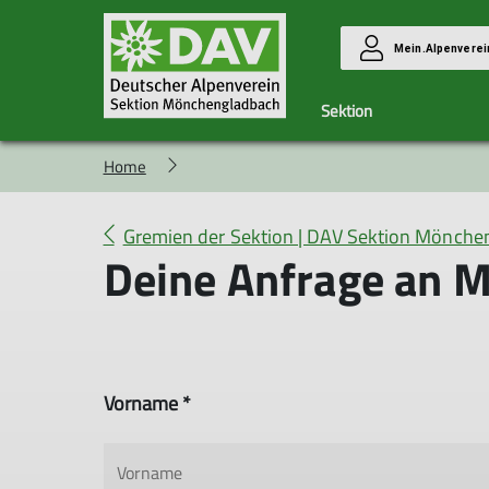
Mein.Alpenverei
Sektion
Home
Klettergruppe
Gremien der Sektion
Hüttensteckbrief
Gremien der Sektion | DAV Sektion Mönche
Deine Anfrage an M
Vorname *