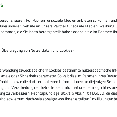
es
ersonalisieren, Funktionen für soziale Medien anbieten zu können und 
ng unserer Website an unsere Partner für soziale Medien, Werbung un
 der Datenschutzerklärung *
sammen, die Sie ihnen bereitgestellt haben oder die sie im Rahmen I
 dass meine in das Kontaktformular eingegebenen Daten ele
n (Übertragung von Nutzerdaten und Cookies)
werden. Mir ist bekannt, dass ich meine Einwilligung jeder
erwendungszweck speichern Cookies bestimmte nutzerspezifische Info
kmale oder Sicherheitsparameter. Soweit dies im Rahmen Ihres Besuchs
Cookies sowie die darin enthaltenen Informationen an diejenigen Serve
g und Verarbeitung der betreffenden Informationen ermöglicht es uns,
ng zu verbessern. Rechtsgrundlage ist Art. 6 Abs. 1 lit. f DSGVO, da di
sind sowie zum Nachweis etwaiger von Ihnen erteilter Einwilligungen b
ice